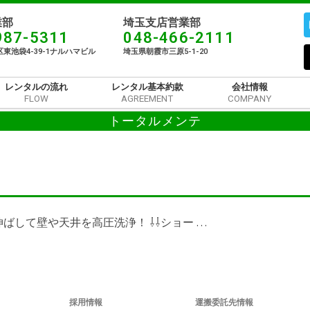
部​
埼玉支店営業部
987-5311
048-466-2111
東池袋4-39-1ナルハマビル​
埼玉県朝霞市三原5-1-20
レンタルの流れ
レンタル基本約款
会社情報
FLOW
AGREEMENT
COMPANY
トータルメンテ
して壁や天井を高圧洗浄！ ⇩⇩ショー …
採用情報
運搬委託先情報