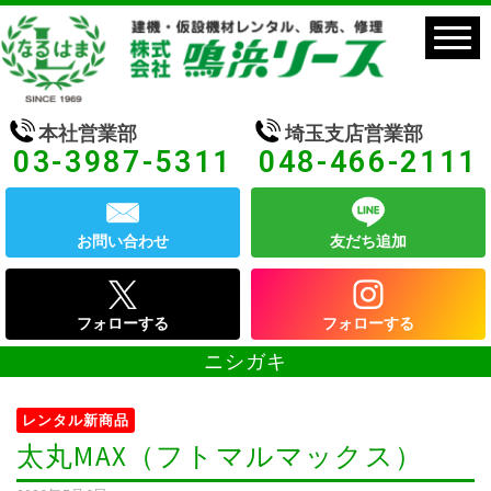
本社営業部
埼玉支店営業部
03-3987-5311
048-466-2111
お問い合わせ
友だち追加
フォローする
フォローする
ニシガキ
レンタル新商品
太丸MAX（フトマルマックス）