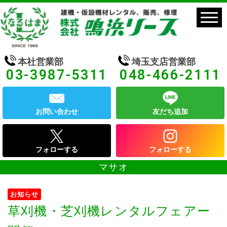
本社営業部
埼玉支店営業部
03-3987-5311
048-466-2111
お問い合わせ
友だち追加
フォローする
フォローする
マサオ
お知らせ
草刈機・芝刈機レンタルフェアー