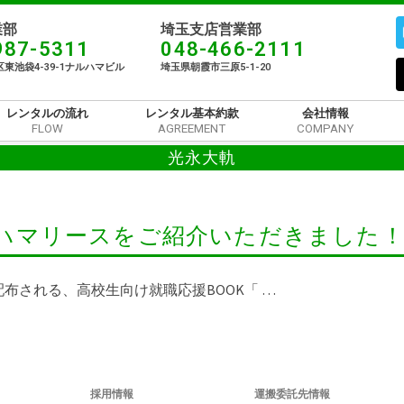
部​
埼玉支店営業部
987-5311
048-466-2111
東池袋4-39-1ナルハマビル​
埼玉県朝霞市三原5-1-20
レンタルの流れ
レンタル基本約款
会社情報
FLOW
AGREEMENT
COMPANY
光永大軌
でナルハマリースをご紹介いただきました
布される、高校生向け就職応援BOOK「 …
採用情報
運搬委託先情報