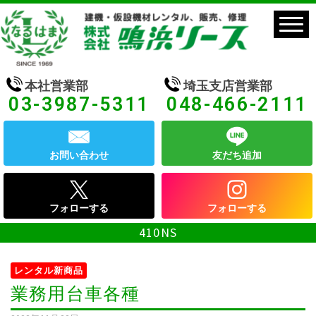
本社営業部
埼玉支店営業部
03-3987-5311
048-466-2111
お問い合わせ
友だち追加
フォローする
フォローする
410NS
レンタル新商品
業務用台車各種