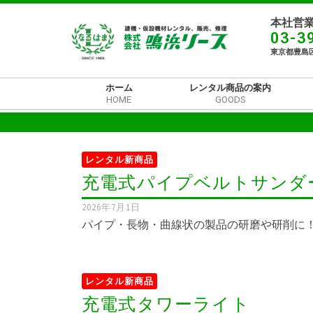
本社営業
03-3
東京都豊島区
ホーム
レンタル商品の案内
HOME
GOODS
レンタル新商品
充電式パイプベルトサンダ
2026年7月1日
パイプ・長物・曲線状の製品の研磨や研削に！
レンタル新商品
充電式タワーライト