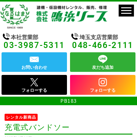
本社営業部
埼玉支店営業部
03-3987-5311
048-466-2111
お問い合わせ
友だち追加
フォローする
フォローする
PB183
レンタル新商品
充電式バンドソー