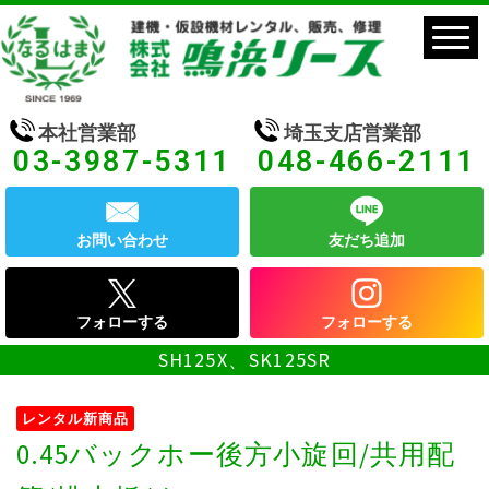
本社営業部
埼玉支店営業部
03-3987-5311
048-466-2111
お問い合わせ
友だち追加
フォローする
フォローする
SH125X、SK125SR
レンタル新商品
0.45バックホー後方小旋回/共用配