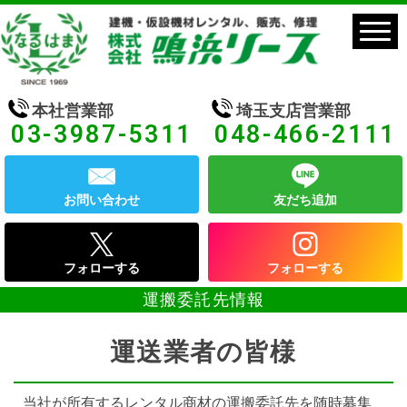
本社営業部
埼玉支店営業部
03-3987-5311
048-466-2111
お問い合わせ
友だち追加
フォローする
フォローする
運搬委託先情報
運送業者の皆様
当社が所有するレンタル商材の運搬委託先を随時募集