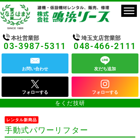
本社営業部
埼玉支店営業部
03-3987-5311
048-466-2111
お問い合わせ
友だち追加
フォローする
フォローする
をくだ技研
レンタル新商品
手動式パワーリフター