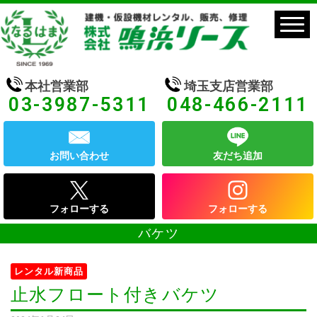
本社営業部
埼玉支店営業部
03-3987-5311
048-466-2111
お問い合わせ
友だち追加
フォローする
フォローする
バケツ
レンタル新商品
止水フロート付きバケツ