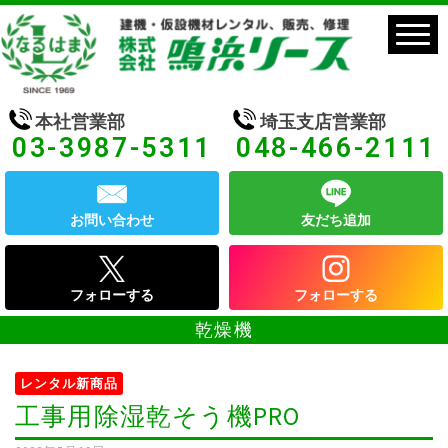
本社営業部
埼玉支店営業部
03-3987-5311
048-466-2111
お問い合わせ
友だち追加
フォローする
フォローする
乾燥機
レンタル新商品
工事用除湿乾そう機PRO