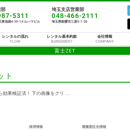
部​
埼玉支店営業部
987-5311
048-466-2111
東池袋4-39-1ナルハマビル​
埼玉県朝霞市三原5-1-20
レンタルの流れ
レンタル基本約款
会社情報
FLOW
AGREEMENT
COMPANY
富士ZET
ット
から効果検証済！ 下の画像をクリ …
採用情報
運搬委託先情報