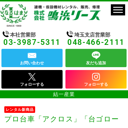
本社営業部
埼玉支店営業部
03-3987-5311
048-466-2111
お問い合わせ
友だち追加
フォローする
フォローする
結一産業
レンタル新商品
プロ台車「アクロス」「台ゴロー