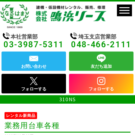
本社営業部
埼玉支店営業部
03-3987-5311
048-466-2111
お問い合わせ
友だち追加
フォローする
フォローする
310NS
レンタル新商品
業務用台車各種