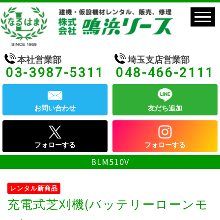
本社営業部
埼玉支店営業部
03-3987-5311
048-466-2111
お問い合わせ
友だち追加
フォローする
フォローする
BLM510V
レンタル新商品
充電式芝刈機(バッテリーローンモ