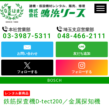
本社営業部
埼玉支店営業部
03-3987-5311
048-466-2111
お問い合わせ
友だち追加
フォローする
フォローする
BOSCH
レンタル新商品
鉄筋探査機D-tect200／金属探知機