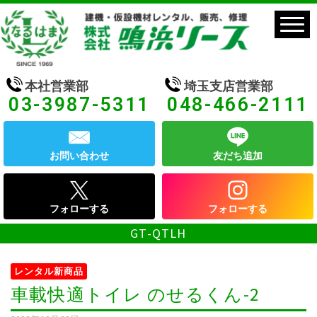
本社営業部
埼玉支店営業部
03-3987-5311
048-466-2111
お問い合わせ
友だち追加
フォローする
フォローする
GT-QTLH
レンタル新商品
車載快適トイレ のせるくん-2