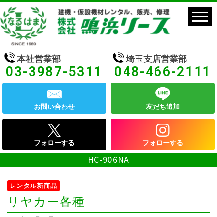
本社営業部
埼玉支店営業部
03-3987-5311
048-466-2111
お問い合わせ
友だち追加
フォローする
フォローする
HC-906NA
レンタル新商品
リヤカー各種