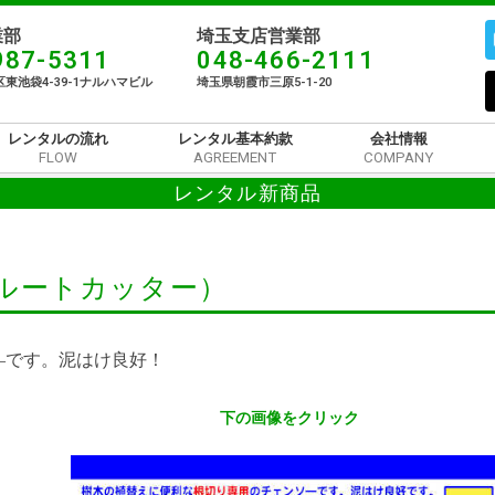
部​
埼玉支店営業部
987-5311
048-466-2111
東池袋4-39-1ナルハマビル​
埼玉県朝霞市三原5-1-20
レンタルの流れ
レンタル基本約款
会社情報
FLOW
AGREEMENT
COMPANY
レンタル新商品
ルートカッター）
―です。泥はけ良好！
下の画像をクリック