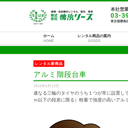
本社営業
03-3
東京都豊島区
ホーム
レンタル商品の案内
HOME
GOODS
レンタル新商品
アルミ階段台車
2022年6月15日
連なる三輪のタイヤのうち１つが常に設置して
ｍ以下の段差に限る）軽量で強度の高いアル