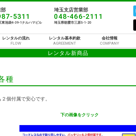
部​
埼玉支店営業部
987-5311
048-466-2111
東池袋4-39-1ナルハマビル​
埼玉県朝霞市三原5-1-20
レンタルの流れ
レンタル基本約款
会社情報
FLOW
AGREEMENT
COMPANY
レンタル新商品
各種
も２個付属で安心です。
下の画像をクリック