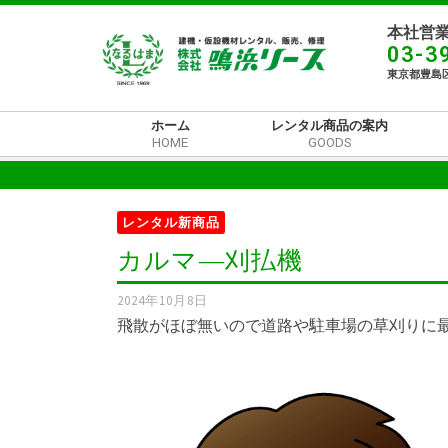
本社営業
03-3
東京都豊島区
ホーム
レンタル商品の案内
HOME
GOODS
レンタル新商品
カルマ―刈払機
2024年10月8日
飛散がほぼ無いので道路や駐車場の草刈りに