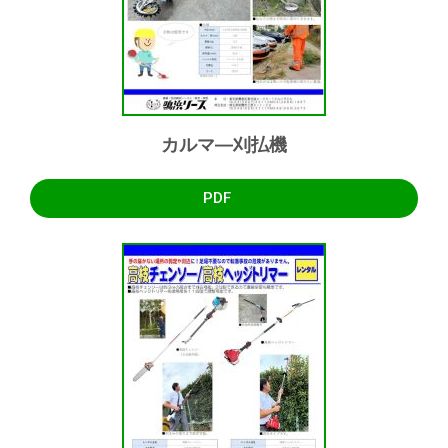
カルマ―刈払機
PDF