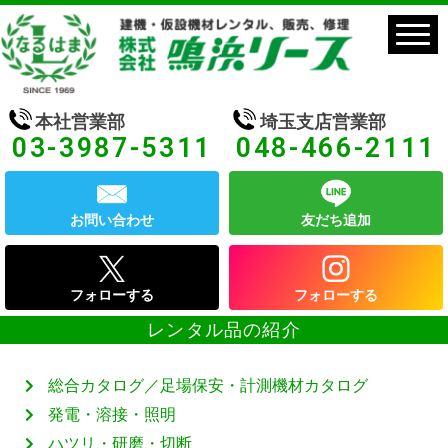
本社営業部
埼玉支店営業部
03-3987-5311
048-466-2111
お問い合わせ
友だち追加
フォローする
フォローする
レンタル品の紹介
総合カタログ／足場保安・計測機材カタログ
発電・溶接・照明
ハツリ・研磨・切断