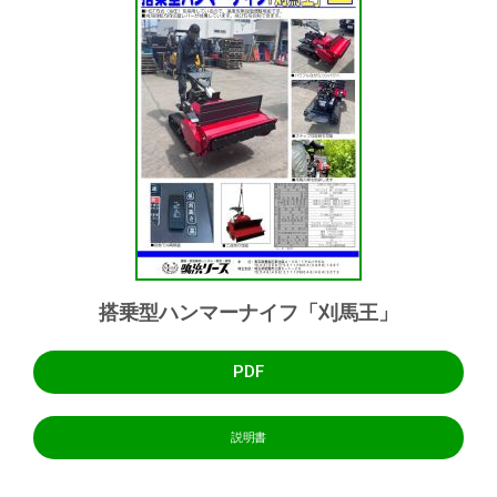
搭乗型ハンマーナイフ「刈馬王」
PDF
説明書