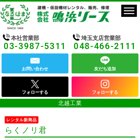
本社営業部
埼玉支店営業部
03-3987-5311
048-466-2111
お問い合わせ
友だち追加
フォローする
フォローする
北越工業
レンタル新商品
らくノリ君