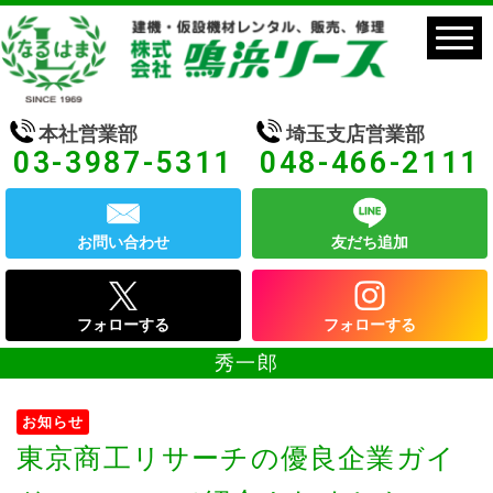
本社営業部
埼玉支店営業部
03-3987-5311
048-466-2111
お問い合わせ
友だち追加
フォローする
フォローする
秀一郎
お知らせ
東京商工リサーチの優良企業ガイ