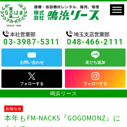
本社営業部
埼玉支店営業部
03-3987-5311
048-466-2111
お問い合わせ
友だち追加
フォローする
フォローする
鳴浜リース
お知らせ
本年もFM-NACK5『GOGOMONZ』に