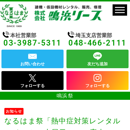
本社営業部
埼玉支店営業部
03-3987-5311
048-466-2111
お問い合わせ
友だち追加
フォローする
フォローする
鳴浜祭
お知らせ
なるはま祭「熱中症対策レンタル