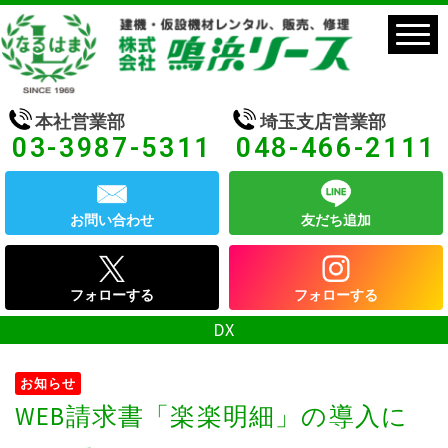
本社営業部
埼玉支店営業部
03-3987-5311
048-466-2111
お問い合わせ
友だち追加
フォローする
フォローする
DX
お知らせ
WEB請求書「楽楽明細」の導入に