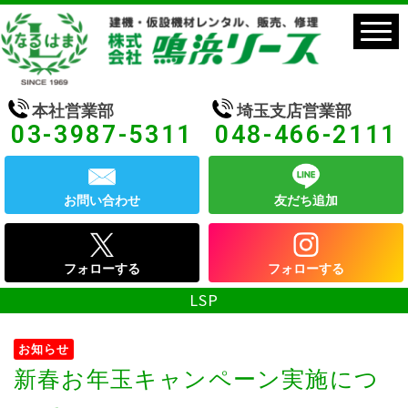
本社営業部
埼玉支店営業部
03-3987-5311
048-466-2111
お問い合わせ
友だち追加
フォローする
フォローする
LSP
お知らせ
新春お年玉キャンペーン実施につ