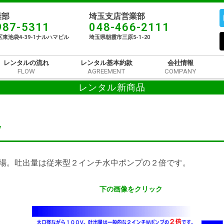
部​
埼玉支店営業部
987-5311
048-466-2111
東池袋4-39-1ナルハマビル​
埼玉県朝霞市三原5-1-20
レンタルの流れ
レンタル基本約款
会社情報
FLOW
AGREEMENT
COMPANY
レンタル新商品
V
が登場。吐出量は従来型２インチ水中ポンプの２倍です。
下の画像をクリック