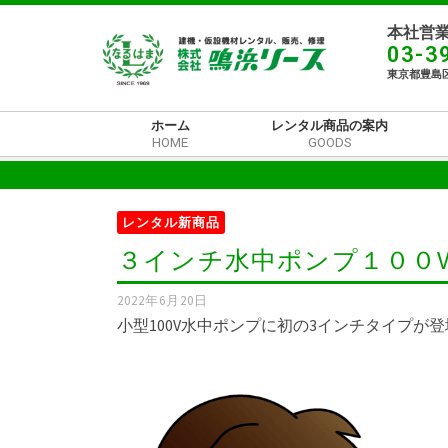
本社営業
03-3
東京都豊島区
ホーム
レンタル商品の案内
HOME
GOODS
レンタル新商品
３インチ水中ポンプ１００
2022年6月20日
小型100V水中ポンプに初の3インチタイプ