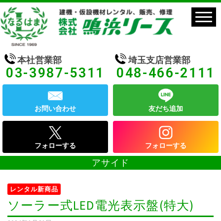
本社営業部
埼玉支店営業部
03-3987-5311
048-466-2111
お問い合わせ
友だち追加
フォローする
フォローする
アサイド
レンタル新商品
ソーラー式LED電光表示盤(特大)