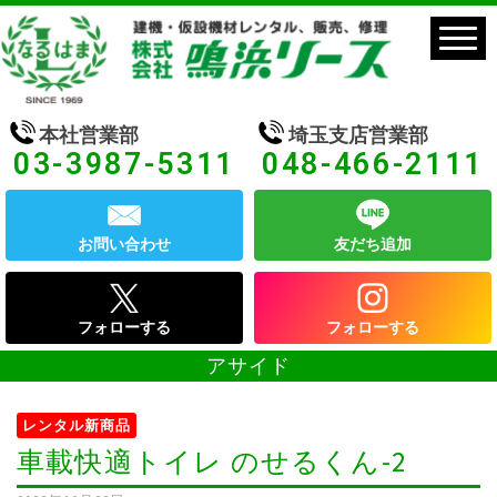
本社営業部
埼玉支店営業部
03-3987-5311
048-466-2111
お問い合わせ
友だち追加
フォローする
フォローする
アサイド
レンタル新商品
車載快適トイレ のせるくん-2